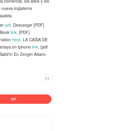
a comercial, los altos y los
a nueva Inglaterra
espalda
ter
pdf
, Descargar [PDF]
l Book
link
, [PDF]
ination
here
, LA CAÍDA DE
artaya on Iphone
link
, {pdf
bil'in En Zengin Adamı