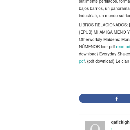
sutilmente perfilados, forma
bajos barrios, un panorama 
industrial), un mundo sufr
LIBROS RELACIONADOS: [PD
{EPUB} MI AMIGA MENO 
Otherworldly Maidens: Mons
NÚMENOR leer pdf
read pd
download} Everyday Shakesp
pdf
, {pdf download} Le clan
qafickig