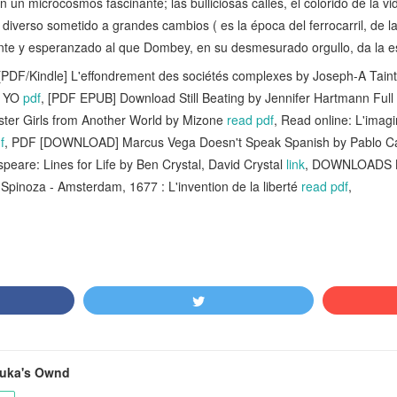
n un microcosmos fascinante; las bulliciosas calles, el colorido de la vid
diverso sometido a grandes cambios ( es la época del ferrocarril, de l
iente y esperanzado al que Dombey, en su desmesurado orgullo, da la 
F/Kindle] L'effondrement des sociétés complexes by Joseph-A Tain
Y YO
pdf
, [PDF EPUB] Download Still Beating by Jennifer Hartmann Ful
ter Girls from Another World by Mizone
read pdf
, Read online: L'imag
f
, PDF [DOWNLOAD] Marcus Vega Doesn't Speak Spanish by Pablo C
eare: Lines for Life by Ben Crystal, David Crystal
link
, DOWNLOADS Ba
 Spinoza - Amsterdam, 1677 : L'invention de la liberté
read pdf
,
huka's Ownd