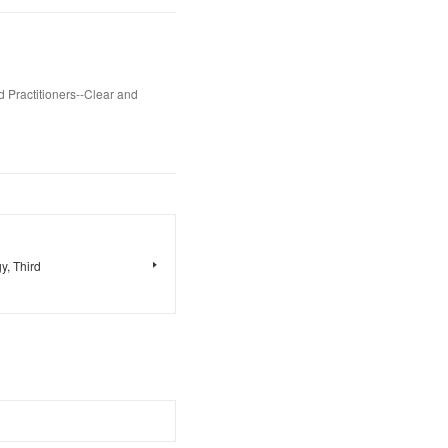
d Practitioners--Clear and
y, Third